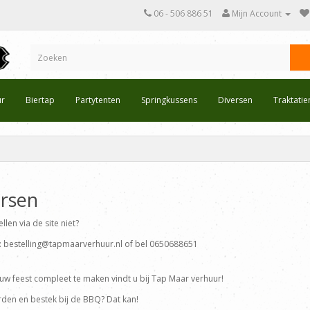
06 - 506 886 51
Mijn Account
ur
Biertap
Partytenten
Springkussens
Diversen
Traktati
ersen
llen via de site niet?
r: bestelling@tapmaarverhuur.nl of bel 0650688651
uw feest compleet te maken vindt u bij Tap Maar verhuur!
rden en bestek bij de BBQ? Dat kan!