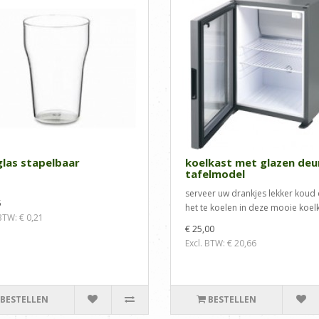
glas stapelbaar
koelkast met glazen deu
tafelmodel
serveer uw drankjes lekker koud
5
het te koelen in deze mooie koelk
 BTW: € 0,21
€ 25,00
Excl. BTW: € 20,66
BESTELLEN
BESTELLEN