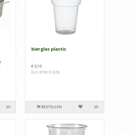
bierglas plastic
..
e
€ 0,10
.
Excl. BTW: € 0,08
BESTELLEN