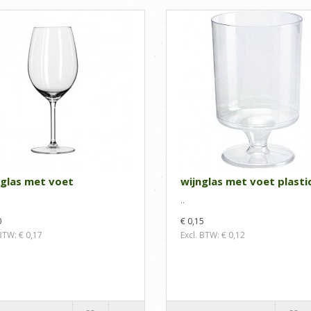
glas met voet
wijnglas met voet plasti
..
0
€ 0,15
 BTW: € 0,17
Excl. BTW: € 0,12