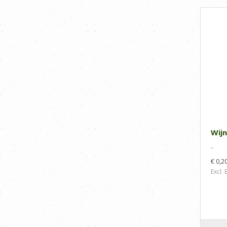
Wijn
..
€ 0,2
Excl.