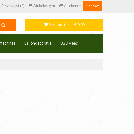
Verlanglijst (0)
Winkelwagen
Afrekenen
Contact
0 product(en) - € 0,00
emachines
Ballondecoratie
BBQ vlees