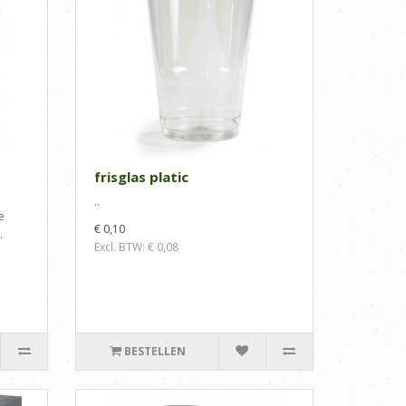
frisglas platic
..
e
€ 0,10
.
Excl. BTW: € 0,08
BESTELLEN