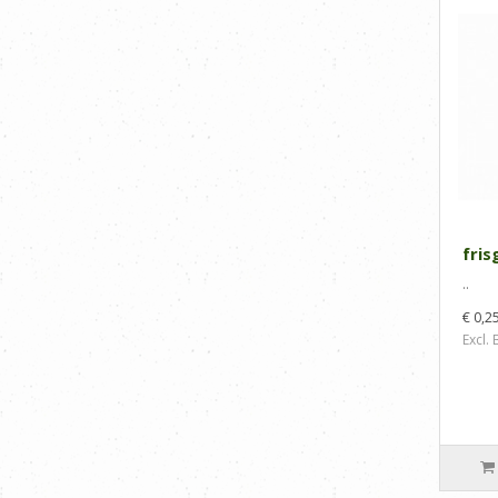
fris
..
€ 0,2
Excl.