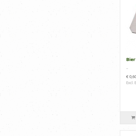
Bier
..
€ 0,6
Excl.