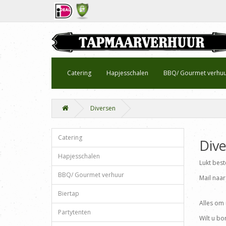
Catering
Hapjesschalen
BBQ/ Gourmet verhu
Diversen
Catering
Div
Hapjesschalen
Lukt beste
BBQ/ Gourmet verhuur
Mail naa
Biertap
Alles om 
Partytenten
Wilt u bo