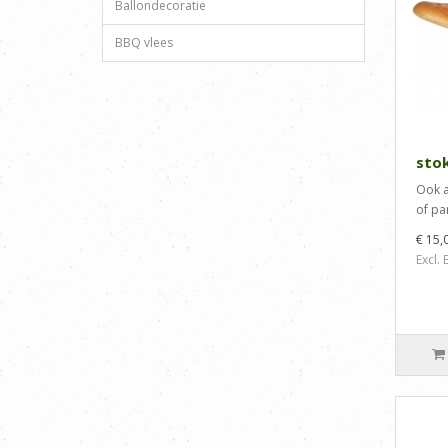
Ballondecoratie
BBQ vlees
sto
Ook a
of par
€ 15,
Excl.