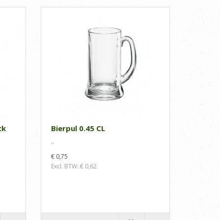
ck
Bierpul 0.45 CL
..
€ 0,75
Excl. BTW: € 0,62