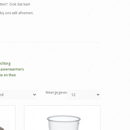
tten? Ook dat kan!
bij ons wilt afnemen.
ichting
rasverwarmers
ie en thee
Weergegeven: