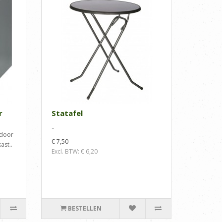
r
Statafel
..
 door
€ 7,50
ast..
Excl. BTW: € 6,20
BESTELLEN