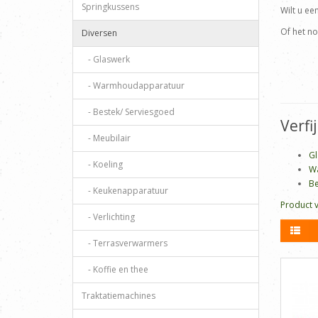
Springkussens
Wilt u ee
Of het no
Diversen
- Glaswerk
- Warmhoudapparatuur
- Bestek/ Serviesgoed
Verfi
- Meubilair
Gl
- Koeling
W
Be
- Keukenapparatuur
Product ve
- Verlichting
- Terrasverwarmers
- Koffie en thee
Traktatiemachines