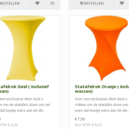
BESTELLEN
BESTELLEN
afelrok Geel ( inclusief
Statafelrok Oranje ( incl
sen)
wassen)
een exclusieve sfeer kunt u
Voor een exclusieve sfeer kunt u
n om de statafels doen om net
rokken om de statafels doen om 
dat beetje extra aan de sfe..
even dat beetje extra aan de sfe..
0
€ 7,50
 BTW: € 6,20
Excl. BTW: € 6,20