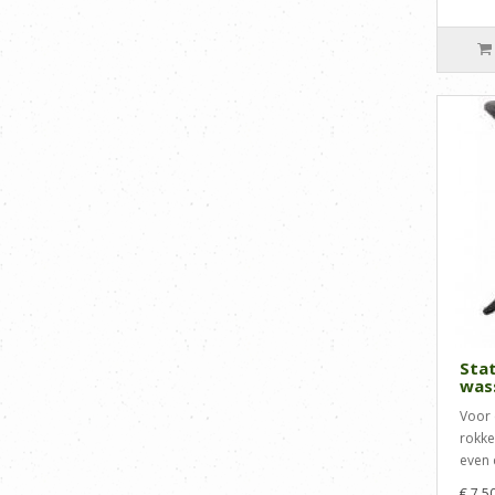
Stat
was
Voor 
rokke
even 
€ 7,5