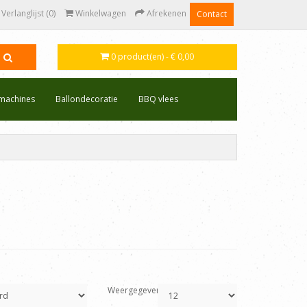
Verlanglijst (0)
Winkelwagen
Afrekenen
Contact
0 product(en) - € 0,00
emachines
Ballondecoratie
BBQ vlees
Weergegeven: