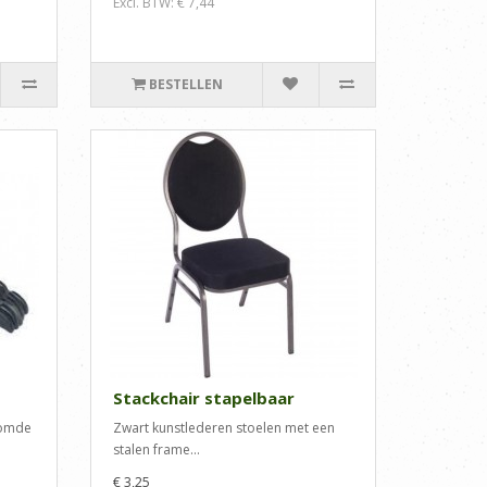
Excl. BTW: € 7,44
BESTELLEN
Stackchair stapelbaar
oomde
Zwart kunstlederen stoelen met een
stalen frame...
€ 3,25