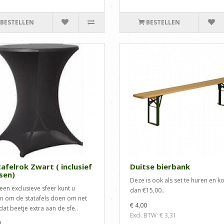
BESTELLEN
BESTELLEN
afelrok Zwart ( inclusief
Duitse bierbank
sen)
Deze is ook als set te huren en ko
een exclusieve sfeer kunt u
dan €15,00..
n om de statafels doen om net
€ 4,00
dat beetje extra aan de sfe..
Excl. BTW: € 3,31
0