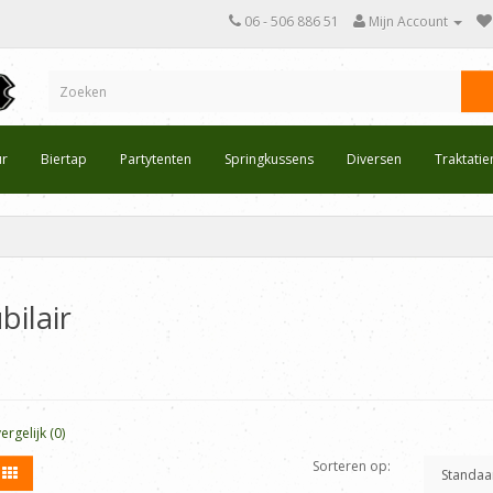
06 - 506 886 51
Mijn Account
ur
Biertap
Partytenten
Springkussens
Diversen
Traktati
ilair
rgelijk (0)
Sorteren op: