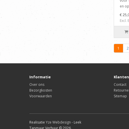
voor 
en op
€ 25,
Excl.
1
2
Informatie
Klanten
Over ons
Contact
Bezorgkosten
Retourne
Voorwaarden
Sitemap
Realisatie
Yze Webdesign
- Leek
Tapmaar Verhuur © 2026