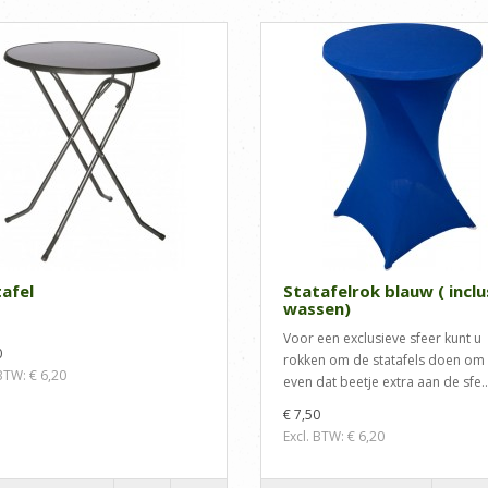
afel
Statafelrok blauw ( inclu
wassen)
Voor een exclusieve sfeer kunt u
0
rokken om de statafels doen om 
 BTW: € 6,20
even dat beetje extra aan de sfe..
€ 7,50
Excl. BTW: € 6,20