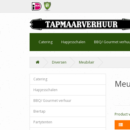
Catering
Hapjesschalen
BBQ/ Gourmet verhu
Diversen
Meubilair
Catering
Meub
Hapjesschalen
BBQ/ Gourmet verhuur
Biertap
Product ve
Partytenten