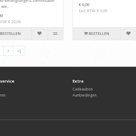
45 kledinghangers. Demontabel
€ 0,00
 wie..
Excl. BTW: € 0,00
00
 BTW: € 20,66
BESTELLEN
BESTELLEN
>
>|
service
Extra
Cadeaubon
ren
Aanbiedingen